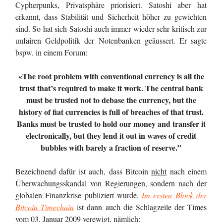
Cypherpunks, Privatsphäre priorisiert. Satoshi aber hat
erkannt, dass Stabilität und Sicherheit höher zu gewichten
sind. So hat sich Satoshi auch immer wieder sehr kritisch zur
unfairen Geldpolitik der Notenbanken geäussert. Er sagte
bspw. in einem Forum:
«The root problem with conventional currency is all the
trust that’s required to make it work. The central bank
must be trusted not to debase the currency, but the
history of fiat currencies is full of breaches of that trust.
Banks must be trusted to hold our money and transfer it
electronically, but they lend it out in waves of credit
bubbles with barely a fraction of reserve.”
Bezeichnend dafür ist auch, dass Bitcoin
nicht
nach einem
Überwachungsskandal von Regierungen, sondern nach der
globalen Finanzkrise publiziert wurde.
Im ersten Block der
Bitcoin Timechain
ist dann auch die Schlagzeile der Times
vom 03. Januar 2009 verewigt, nämlich: