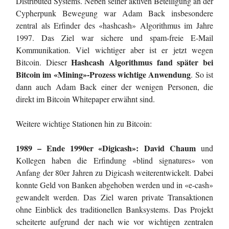
Distributed Systems. Neben seiner aktiven Beteiligung an der
Cypherpunk Bewegung war Adam Back insbesondere
zentral als Erfinder des «hashcash» Algorithmus im Jahre
1997. Das Ziel war sichere und spam-freie E-Mail
Kommunikation. Viel wichtiger aber ist er jetzt wegen
Hashcash Algorithmus fand später bei
Bitcoin. Dieser
Bitcoin im «Mining»-Prozess wichtige Anwendung
. So ist
dann auch Adam Back einer der wenigen Personen, die
direkt im Bitcoin Whitepaper erwähnt sind.
Weitere wichtige Stationen hin zu Bitcoin:
1989 – Ende 1990er «Digicash»:
David Chaum
und
Kollegen haben die Erfindung «blind signatures» von
Anfang der 80er Jahren zu Digicash weiterentwickelt. Dabei
konnte Geld von Banken abgehoben werden und in «e-cash»
gewandelt werden. Das Ziel waren private Transaktionen
ohne Einblick des traditionellen Banksystems. Das Projekt
scheiterte aufgrund der nach wie vor wichtigen zentralen